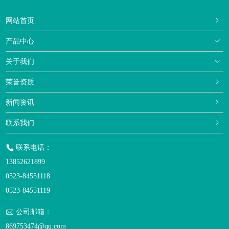
网站首页
产品中心
关于我们
荣誉资质
新闻资讯
联系我们
联系电话：
13852621899
0523-84551118
0523-84551119
公司邮箱：
869753474@qq.com