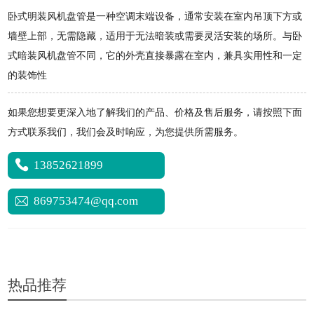
卧式明装风机盘管是一种空调末端设备，通常安装在室内吊顶下方或
墙壁上部，​​无需隐藏​​，适用于无法暗装或需要灵活安装的场所。与卧
式暗装风机盘管不同，它的外壳直接暴露在室内，兼具实用性和一定
的装饰性
如果您想要更深入地了解我们的产品、价格及售后服务，请按照下面
方式联系我们，我们会及时响应，为您提供所需服务。
13852621899
869753474@qq.com
热品推荐